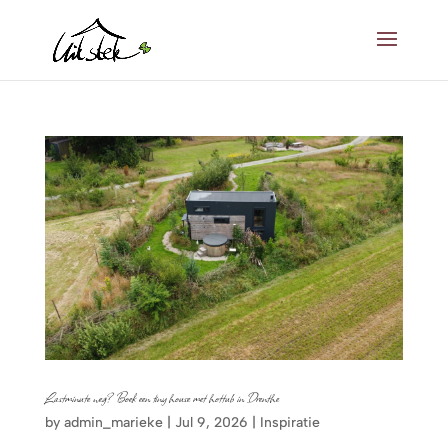
Lastminute weg? Boek een tiny house met hottub in Drenthe
by
admin_marieke
|
Jul 9, 2026
|
Inspiratie